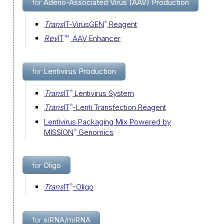
for
Adeno-Associated Virus (AAV) Production
Trans
IT-VirusGEN
Reagent
®
Rev
IT
AAV Enhancer
TM
for
Lentivirus Production
Trans
IT
Lentivirus System
®
Trans
IT
-Lenti Transfection Reagent
®
Lentivirus Packaging Mix Powered by
MISSION
Genomics
®
for
Oligo
Trans
IT
-Oligo
®
for
siRNA/miRNA