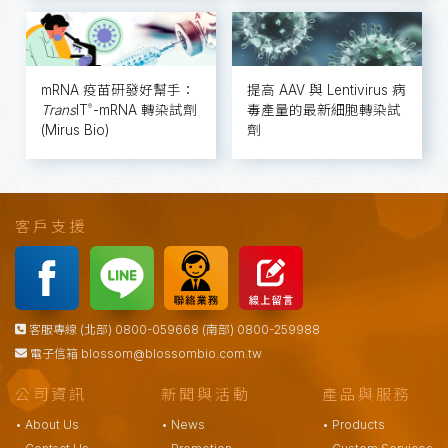
mRNA 疫苗研發好幫手：
提高 AAV 與 Lentivirus 病
Trans
IT
-mRNA 轉染試劑
毒產量的最新細胞轉染試
®
(Mirus Bio)
劑
客戶支援
客服專線 (北部) 0800-059668 (南部) 0800-259988
電子信箱
blossom@blossombio.com.tw
公司資訊
新聞與活動
產品與服務
• About Us
• News
• Products