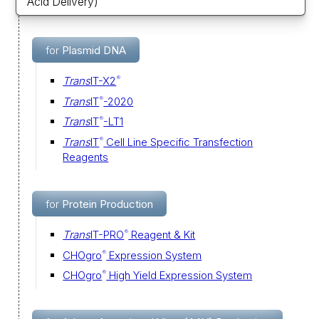
Acid Delivery)
for
Plasmid DNA
Trans
IT-X2
®
Trans
IT
-2020
®
Trans
IT
-LT1
®
Trans
IT
Cell Line Specific Transfection
®
Reagents
for
Protein Production
Trans
IT-PRO
Reagent & Kit
®
CHOgro
Expression System
®
CHOgro
High Yield Expression System
®