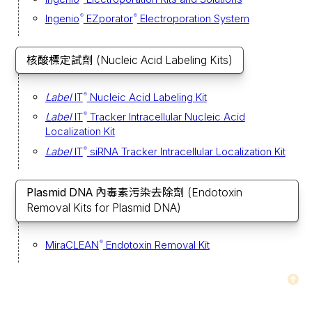
Ingenio
EZporator
Electroporation System
®
®
核酸標定試劑
(Nucleic Acid Labeling Kits)
Label
IT
Nucleic Acid Labeling Kit
®
Label
IT
Tracker Intracellular Nucleic Acid
®
Localization Kit
Label
IT
siRNA Tracker Intracellular Localization Kit
®
Plasmid DNA 內毒素污染去除劑
(Endotoxin
Removal Kits for Plasmid DNA)
MiraCLEAN
Endotoxin Removal Kit
®