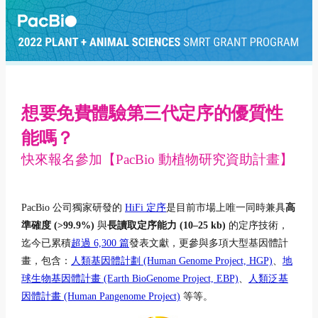
想要免費體驗第三代定序的優質性
能嗎？
快來報名參加【PacBio 動植物研究資助計畫】
PacBio 公司獨家研發的
HiFi 定序
是目前市場上唯一同時兼具
高
準確度 (>99.9%)
與
長讀取定序能力 (10–25 kb)
的定序技術，
迄今已累積
超過 6,300 篇
發表文獻，更參與多項大型基因體計
畫，包含：
人類基因體計劃 (Human Genome Project, HGP)
、
地
球生物基因體計畫 (Earth BioGenome Project, EBP)
、
人類泛基
因體計畫 (Human Pangenome Project)
等等。