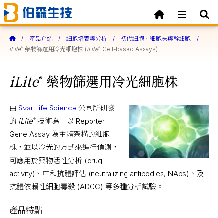
產品介紹
細胞培養與分析
初代細胞、細胞株與幹細胞
iLite
藥物篩選用冷光細胞株 (
iLite
Cell-based Assays)
®
®
iLite
藥物篩選用冷光細胞株
®
由
Svar Life Science
公司所研發
的
iLite
技術為一以 Reporter
®
Gene Assay 為主體架構的細胞
株，並以冷光的方式來進行偵測，
可應用於藥物活性分析 (drug
activity)、中和抗體評估 (neutralizing antibodies, NAbs)、及
抗體依賴性細胞毒殺 (ADCC) 等多種分析試驗。
產品特點