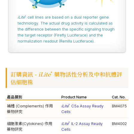
iLite
cell lines are based on a dual reporter gene
®
technology. The actual drug activity is calculated as
the difference between the specific signaling trough
the target receptor (Firefly Luciferace) and the
normalization readout (Renilla Luciferace).
訂購資訊 -
iLite
藥物活性分析及中和抗體評
®
估細胞株
產品類別
Product Name
Cat. No.
補體 (Complements) 作用
iLite
C5a Assay Ready
BM4075
®
藥物研究
Cells
細胞激素(Cytokines) 作用
iLite
IL-2 Assay Ready
BM4002
®
藥物研究
Cells