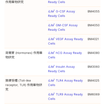
作用藥物研究
Ready Cells
iLite
G-CSF Assay
BM4055
®
Ready Cells
iLite
GM-CSF Assay
BM4050
®
Ready Cells
iLite
VEGF Assay Ready
BM4021
®
Cells
荷爾蒙 (Hormones) 作用藥
iLite
hCG Assay Ready
BM4080
®
物研究
Cells
iLite
Insulin Assay
BM3060
®
Ready Cells
類鐸受體 (Toll-like
iLite
TLR4 Assay Ready
BM4025
®
receptor, TLR) 作用藥物研
Cells
究
iLite
TLR9 Assay Ready
BM6069
®
Cells