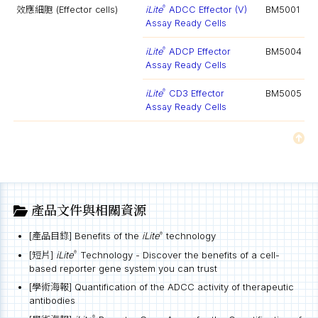
效應細胞 (Effector cells)
iLite
ADCC Effector (V)
BM5001
®
Assay Ready Cells
iLite
ADCP Effector
BM5004
®
Assay Ready Cells
iLite
CD3 Effector
BM5005
®
Assay Ready Cells
產品文件與相關資源
[產品目錄] Benefits of the
iLite
technology
®
[短片]
iLite
Technology - Discover the benefits of a cell-
®
based reporter gene system you can trust
[學術海報] Quantification of the ADCC activity of therapeutic
antibodies
®