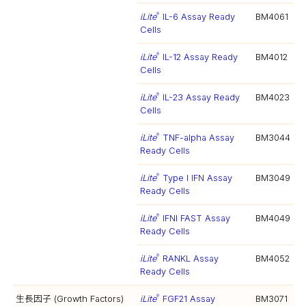
iLite
IL-6 Assay Ready
BM4061
®
Cells
iLite
IL-12 Assay Ready
BM4012
®
Cells
iLite
IL-23 Assay Ready
BM4023
®
Cells
iLite
TNF-alpha Assay
BM3044
®
Ready Cells
iLite
Type I IFN Assay
BM3049
®
Ready Cells
iLite
IFNI FAST Assay
BM4049
®
Ready Cells
iLite
RANKL Assay
BM4052
®
Ready Cells
生長因子 (Growth Factors)
iLite
FGF21 Assay
BM3071
®