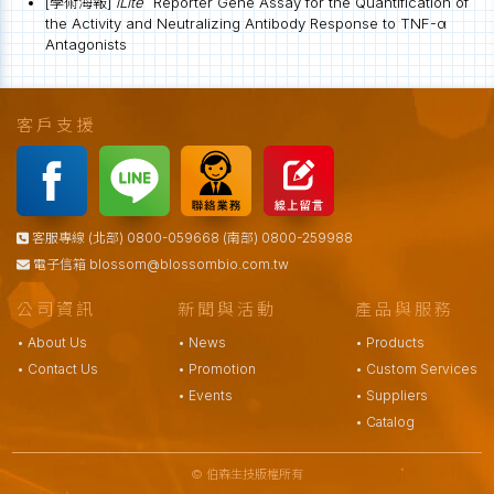
[學術海報]
iLite
Reporter Gene Assay for the Quantification of
the Activity and Neutralizing Antibody Response to TNF-α
Antagonists
客戶支援
客服專線 (北部) 0800-059668 (南部) 0800-259988
電子信箱
blossom@blossombio.com.tw
公司資訊
新聞與活動
產品與服務
• About Us
• News
• Products
• Contact Us
• Promotion
• Custom Services
• Events
• Suppliers
• Catalog
© 伯森生技版權所有