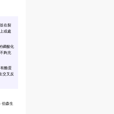
並在裂
上或處
微弱的磷酸化
不夠充
含有酪蛋
產生交叉反
 伯森生