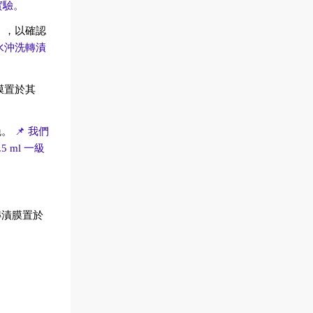
實驗。
秒），以確認
水沖洗轉漬
轉漬膜置於其
晚。
📌 我們
 ml 一級
轉漬膜置於