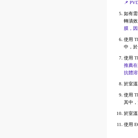
📌 P
如有需
轉漬效
膜，因
使用 T
中，於 
使用 T
推薦在密
抗體溶
於室溫下
使用 TB
其中，
於室溫下
使用 