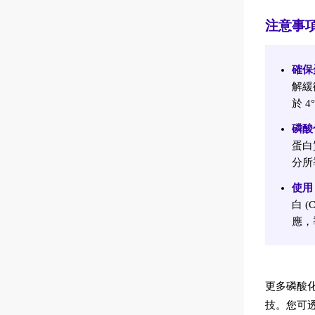
注意事
確保
解緩
於 4
磷酸
蛋白
分所
使用 
白 
應，
更多磷酸化
技。您可