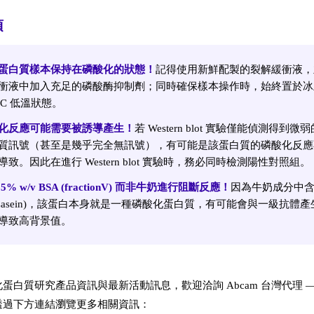
項
蛋白質樣本保持在磷酸化的狀態！
記得使用新鮮配製的裂解緩衝液，
衝液中加入充足的磷酸酶抑制劑；同時確保樣本操作時，始終置於冰
°C 低溫狀態。
化反應可能需要被誘導產生！
若 Western blot 實驗僅能偵測得到
質訊號（甚至是幾乎完全無訊號），有可能是該蛋白質的磷酸化反應
導致。因此在進行 Western blot 實驗時，務必同時檢測陽性對照組。
5% w/v BSA (fractionV) 而非牛奶進行阻斷反應！
因為牛奶成分中
(Casein)，該蛋白本身就是一種磷酸化蛋白質，有可能會與一級抗體
導致高背景值。
蛋白質研究產品資訊與最新活動訊息，歡迎洽詢 Abcam 台灣代理 —
透過下方連結瀏覽更多相關資訊：