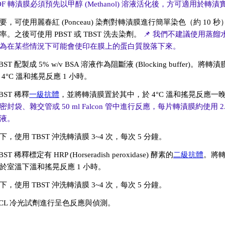
VDF 轉漬膜必須預先以甲醇 (Methanol) 溶液活化後，方可適用於轉漬
要，可使用麗春紅 (Ponceau) 染劑對轉漬膜進行簡單染色（約 10 
率。之後可使用 PBST 或 TBST 洗去染劑。
📌 我們不建議使用蒸餾
為在某些情況下可能會使印在膜上的蛋白質脫落下來。
BST 配製成 5% w/v BSA 溶液作為阻斷液 (Blocking buffer)。將
4°C 溫和搖晃反應 1 小時。
BST 稀釋
一級抗體
，並將轉漬膜置於其中，於 4°C 溫和搖晃反應一
封袋、雜交管或 50 ml Falcon 管中進行反應，每片轉漬膜約使用 2.5
液。
，使用 TBST 沖洗轉漬膜 3~4 次，每次 5 分鐘。
ST 稀釋標定有 HRP (Horseradish peroxidase) 酵素的
二級抗體
。將
於室溫下溫和搖晃反應 1 小時。
，使用 TBST 沖洗轉漬膜 3~4 次，每次 5 分鐘。
ECL 冷光試劑進行呈色反應與偵測。