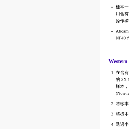
樣本一
用含有
操作磷
Abc
NP4
Wester
在含有
的 2X
樣本，樣
(Non-
將樣本
將樣本
透過半乾