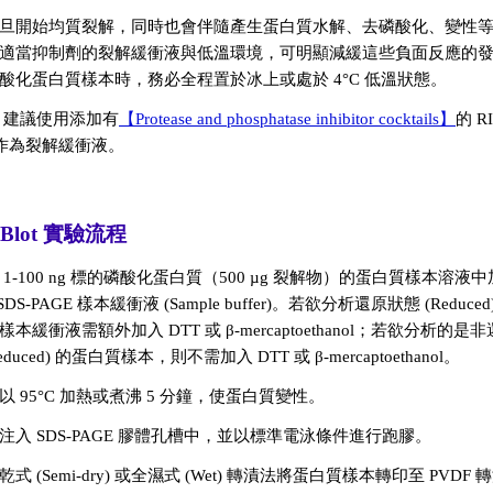
旦開始均質裂解，同時也會伴隨產生蛋白質水解、去磷酸化、變性
適當抑制劑的裂解緩衝液與低溫環境，可明顯減緩這些負面反應的
酸化蛋白質樣本時，務必全程置於冰上或處於 4°C 低溫狀態。
am 建議使用添加有
【Protease and phosphatase inhibitor cocktails】
的 R
0 作為裂解緩衝液。
n Blot 實驗流程
 1-100 ng 標的磷酸化蛋白質（500 µg 裂解物）的蛋白質樣本溶液
 SDS-PAGE 樣本緩衝液 (Sample buffer)。若欲分析還原狀態 (Reduc
本緩衝液需額外加入 DTT 或 β-mercaptoethanol；若欲分析的是
reduced) 的蛋白質樣本，則不需加入 DTT 或 β-mercaptoethanol。
以 95°C 加熱或煮沸 5 分鐘，使蛋白質變性。
注入 SDS-PAGE 膠體孔槽中，並以標準電泳條件進行跑膠。
式 (Semi-dry) 或全濕式 (Wet) 轉漬法將蛋白質樣本轉印至 PVDF