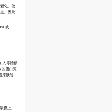
等變化。使
發生。因此
IPA 或
中加入等體積
ed) 的蛋白質
非還原狀態
 轉漬膜上。